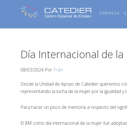
Saltar
Saltar
Saltar
a
al
al
EMPRESA
S
la
contenido
pie
navegación
principal
de
principal
página
Día Internacional de l
08/03/2024
Por
Fran
Desde la Unidad de Apoyo de Catedier queremos con
representando la lucha de la mujer por la igualdad y la
Para hacer un poco de memoría a respecto del signif
El 8M como día internacional de la mujer fue adop