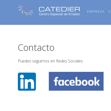
Saltar
Saltar
Saltar
a
al
al
EMPRESA
S
la
contenido
pie
navegación
principal
de
principal
página
Contacto
Puedes seguirnos en Redes Sociales: