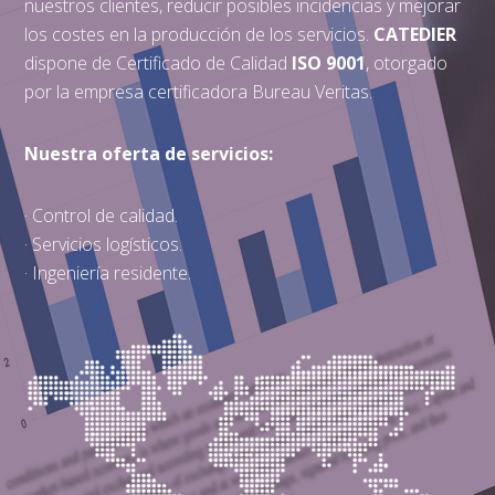
nuestros clientes, reducir posibles incidencias y mejorar
los costes en la producción de los servicios.
CATEDIER
dispone de Certificado de Calidad
ISO 9001
, otorgado
por la empresa certificadora Bureau Veritas.
Nuestra razón de ser:
Nuestra oferta de servicios:
la calidad, la atención y la
· Control de calidad.
mejora contínua
· Servicios logísticos.
· Ingeniería residente.