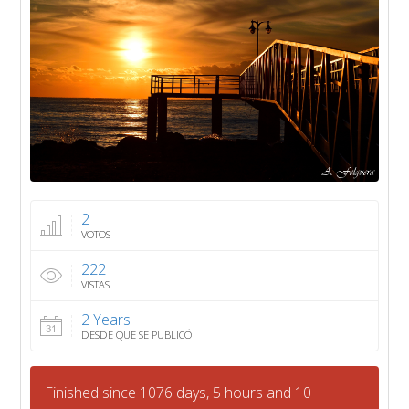
2
VOTOS
222
VISTAS
2 Years
DESDE QUE SE PUBLICÓ
Finished since 1076 days, 5 hours and 10