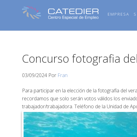
Saltar
Saltar
Saltar
a
al
al
EMPRESA
S
la
contenido
pie
navegación
principal
de
principal
página
Concurso fotografia de
03/09/2024
Por
Fran
Para participar en la elección de la fotografía del 
recordamos que solo serán votos válidos los enviado
trabajador/trabajadora. Teléfono de la Unidad de A